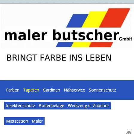
Farben
Tapeten
Gardinen
Nähservice
Sonnenschutz
Insektenschutz
Bodenbeläge
Werkzeug u. Zubehör
Mietstation
Maler