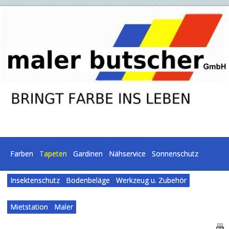
Farben
Tapeten
Gardinen
Nähservice
Sonnenschutz
Insektenschutz
Bodenbeläge
Werkzeug u. Zubehör
Mietstation
Maler