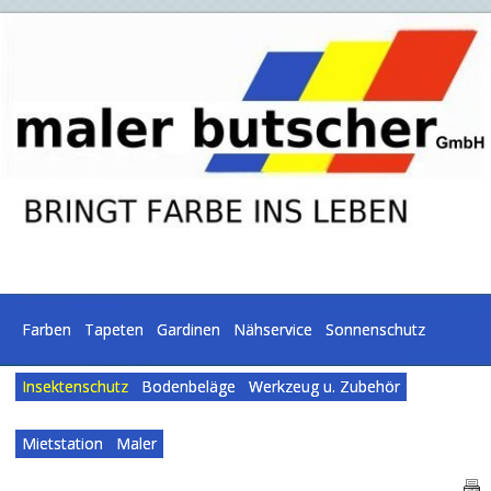
Farben
Tapeten
Gardinen
Nähservice
Sonnenschutz
Insektenschutz
Bodenbeläge
Werkzeug u. Zubehör
Mietstation
Maler