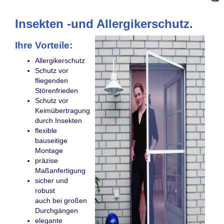
Insekten -und Allergikerschutz.
Ihre Vorteile:
Allergikerschutz
Schutz vor
fliegenden
Störenfrieden
Schutz vor
Keimübertragung
durch Insekten
flexible
bauseitige
Montage
präzise
Maßanfertigung
sicher und
robust
auch bei großen
Durchgängen
elegante