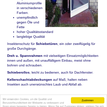
Aluminiumprofile
in verschiedenen
Farben.
unempfindlich
gegen Öle und
Fette
hoher Qualitätsstandard
langlebige Qualität
Insektenschutz für
Schiebetüren
, ein oder zweiflügelig für
große Durchgänge.
Dreh u. Spannrahmen
mit vielseitigen Einsatzmöglichkeiten
innen und außen, mit unauffälligem Einbau, meist ohne
bohren und schrauben.
Schieberollos
, leicht zu bedienen, auch für Dachfenster.
Kellerschachtabdeckungen
auf Maß, halten neben
Insekten auch unerwünschtes Laub und Abfall ab.
©
Wir verwenden Cookies, um die Qualität und
Zustimmen
Maler Butscher GmbH
Maler Butscher
|
Fachgeschäft
|
:::::::
Benutzerfreundlichkeit der Webseite zu verbessern und
Ihnen einen besseren Service zu bieten. Wenn Sie auf Zustimmen klicken, erklären Sie sich
Kontakt
|
Impressum/Datenschutz
|
Sitemap
::::::::
login