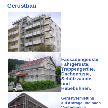
Gerüstbau
Fassadengeüste,
Fahrgerüste,
Treppengerüte,
Dachgerüste,
Schützwände
und
Hebebühnen.
Gerüstvermietung
auf Anfrage und nach
Verfügbarkeit